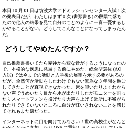
本日 10 月 01 日は筑波大学アドミッションセンター入試 1 次
の発表日だが、わたしはまず 0 次 (書類書き) の段階で落ち
たので他人の結果を見て自分のことのように一喜一憂するし
かやることがない。どうしてこんなことになってしまったん
だ。
どうしてやめたんですか？
自己推薦書書いてたら精神から変な音がするようになったの
で、本格的な疾患に発展する前にやめた。総合型選抜 (AO
入試) では今までの活動と入学後の展望を示す必要があるの
だが、全然何か活動をしたわけでもない無為な 3 年間を過ご
してきたことが直視できなかった。床を叩いたりよくわから
ない声でうめいたり目から水が出たりしたがモニターを割っ
たりスマートフォンを投げたり大声を上げて近所に不審がら
れたりできていないところに自分が狂いきれないことを感じ
てそれもまた嫌だった。
インターネットに目を向けてみなさい！世の高校生がなんと
かかんとかに参加したり OSS に貢献しまくったりしている