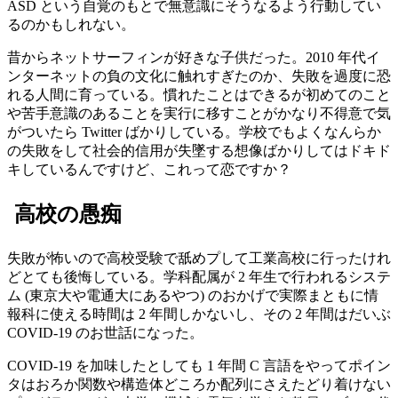
ASD という自覚のもとで無意識にそうなるよう行動してい
るのかもしれない。
昔からネットサーフィンが好きな子供だった。2010 年代イ
ンターネットの負の文化に触れすぎたのか、失敗を過度に恐
れる人間に育っている。慣れたことはできるが初めてのこと
や苦手意識のあることを実行に移すことがかなり不得意で気
がついたら Twitter ばかりしている。学校でもよくなんらか
の失敗をして社会的信用が失墜する想像ばかりしてはドキド
キしているんですけど、これって恋ですか？
高校の愚痴
失敗が怖いので高校受験で舐めプして工業高校に行ったけれ
どとても後悔している。学科配属が 2 年生で行われるシステ
ム (東京大や電通大にあるやつ) のおかげで実際まともに情
報科に使える時間は 2 年間しかないし、その 2 年間はだいぶ
COVID-19 のお世話になった。
COVID-19 を加味したとしても 1 年間 C 言語をやってポイン
タはおろか関数や構造体どころか配列にさえたどり着けない