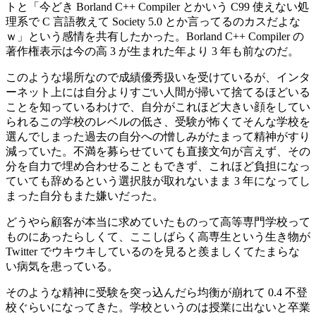
トと「今どき Borland C++ Compiler とかいう C99 使えない処
理系で C 言語教えて Society 5.0 とか言ってるのカスだよな
ｗ」という感情を共有したかった。Borland C++ Compiler の
著作権表示は今の高 3 が生まれた年より 3 年も前なのだ。
このような場所なので成績優秀扱いを受けているが、インタ
ーネット上には自分よりすごい人間が掃いて捨てるほどいる
ことを知っているわけで、自分がこれほど大きい顔をしてい
られるこの学校のレベルの低さ、受験が怖くてそんな学校を
選んでしまった過去の自分への憎しみがたまって精神がすり
減っていた。不満を募らせていても直接文句が言えず、その
分を自力で埋め合わせることもできず、これほど負担になっ
ていても辞めるという選択肢が取れないまま 3 年になってし
まった自分もまた嫌いだった。
どうやら顧客が本当に求めていたものって高等専門学校って
ものにあったらしくて、ここしばらく高専生という生き物が
Twitter でウキウキしているのを見ると羨ましくてたまらな
い病気を患っている。
そのような精神に受験を突っ込んだら均衡が崩れて 0.4 不登
校ぐらいになってきた。学校というのは授業に出ないと卒業