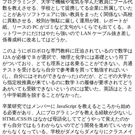
プログラミング、大学で機械や電気を学んだ教員にブール代
数を教えさせる、学校として提携してる企業に所属していた
ことがありソフトウェアに強い教員をまったく関係ない高校
に異動させる、校則が無駄に厳しく運用が雑、レポートが
紙、リースの PC がゴミなど文句がいくらでも出てくる。ネ
ットワークにだけはやたら強いので LAN ケーブル抜き差し
係養成科に改名してはどうか。
このようにボロボロな専門教科に圧迫されているので数学は
12A が必修で B が選択で、物理と化学には基礎という符丁
がついており、とても理系とは名乗ることができない。共通
テストを受けるなら自分で参考書を買って勉強すればいい
(し、自分にはそれができなかった) のだが、どこぞの大学か
ら指定校推薦が来ているのに数学 3 の履修が要求されてどう
あがいても受験できないというのには驚いた。英語はとうと
う中学範囲を脱することがなかった。
卒業研究ではメンバーに JavaScript を教えるところから始め
る必要があり、人にプログラミングを教える経験が少ないし
HTML/CSS/JS はなかば母語化しててどうやって覚えたのか
すら自分ではもうわからないのでどう開発を進めていいかわ
からなくなっている。学校がダメならダメなりにクラスメイ