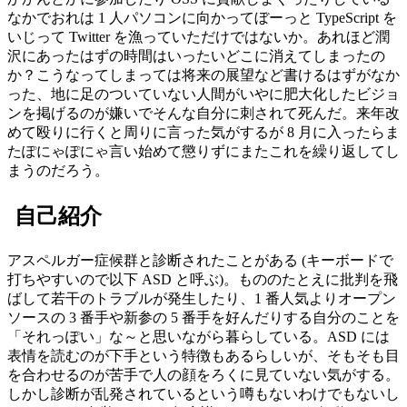
なかでおれは 1 人パソコンに向かってぼーっと TypeScript を
いじって Twitter を漁っていただけではないか。あれほど潤
沢にあったはずの時間はいったいどこに消えてしまったの
か？こうなってしまっては将来の展望など書けるはずがなか
った、地に足のついていない人間がいやに肥大化したビジョ
ンを掲げるのが嫌いでそんな自分に刺されて死んだ。来年改
めて殴りに行くと周りに言った気がするが 8 月に入ったらま
たぽにゃぽにゃ言い始めて懲りずにまたこれを繰り返してし
まうのだろう。
自己紹介
アスペルガー症候群と診断されたことがある (キーボードで
打ちやすいので以下 ASD と呼ぶ)。もののたとえに批判を飛
ばして若干のトラブルが発生したり、1 番人気よりオープン
ソースの 3 番手や新参の 5 番手を好んだりする自分のことを
「それっぽい」な～と思いながら暮らしている。ASD には
表情を読むのが下手という特徴もあるらしいが、そもそも目
を合わせるのが苦手で人の顔をろくに見ていない気がする。
しかし診断が乱発されているという噂もないわけでもないし