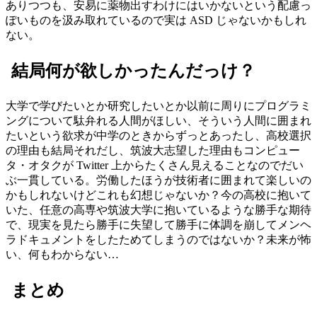
ありつつも、安易に薬物出すわけにはいかないという配慮っ
ぽいものを汲み取れているので実は ASD じゃないかもしれ
ない。
結局何が欲しかったんだっけ？
大学で学びたいとか研究したいとか以前に周りにプログラミ
ングについて駄弁れる人間がほしい、そういう人間に囲まれ
たいという欲求が中学のときからずっとあったし、高校選択
の理由も結局それだし、筑波大志望した理由もコンピュー
タ・オタクが Twitter 上からたくさん見えることなのでだい
ぶ一貫している。労働したほうが技術者に囲まれて楽しいの
かもしれないけどこれも幻想じゃないか？今の高校に抱いて
いた、任意の高専や筑波大学に抱いているような勝手な期待
で、現実を見たら勝手に失望して勝手に体調を崩してメンヘ
ラドキュメントをしたためてしまうのではないか？未来が怖
い、何もわからない…
まとめ