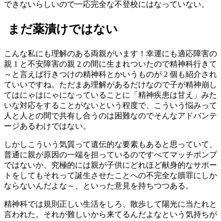
できないらしいので一応完全な不登校にはなっていない。
まだ薬漬けではない
こんな私にも理解のある両親がいます！幸運にも適応障害の
親 1 と不安障害の親 2 の間に生まれついたので精神科行きて
～と言えば行きつけの精神科とかいうものが 2 個も紹介され
ていいですね。ただまあ理解があるだけなので子が精神崩し
てはにゃはにゃになっていることに「精神疾患は甘え」みた
いな対応をすることがないという程度で、こういう悩みって
人と人との間で共有し合うのは困難なのでそんなアドバンテ
ージあるわけではない。
しかしこういう気質って遺伝的な要素もあると思っていて、
普通に親が原因の一端を担っているのですべてマッチポンプ
ではないか、究極的には親が子供にどれほど献身的なサポー
トをしてもそれって誕生させたことへの不完全な贖罪にしか
ならないんだよな～、といった意見を持ちつつある。
精神科では規則正しい生活をしろ、散歩して陽光に当たれと
言われた。それが難しいから来てるんだよなという気持ちが