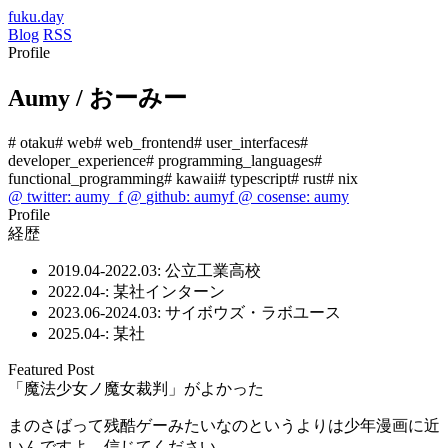
fuku.day
Blog
RSS
Profile
Aumy / おーみー
otaku
web
web_frontend
user_interfaces
developer_experience
programming_languages
functional_programming
kawaii
typescript
rust
nix
@
twitter
:
aumy_f
@
github
:
aumyf
@
cosense
:
aumy
Profile
経歴
2019.04-2022.03: 公立工業高校
2022.04-: 某社インターン
2023.06-2024.03: サイボウズ・ラボユース
2025.04-: 某社
Featured Post
「魔法少女ノ魔女裁判」がよかった
まのさばって残酷ゲーみたいなのというよりは少年漫画に近
いんですよ。信じてください。